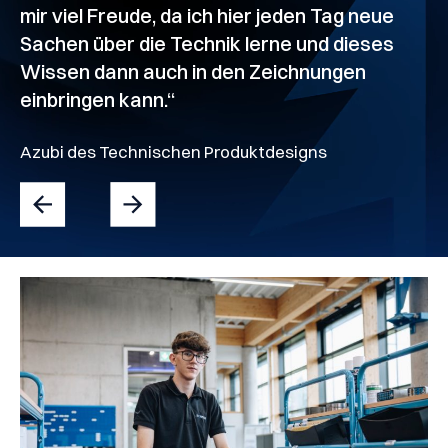
mir viel Freude, da ich hier jeden Tag neue
m
Sachen über die Technik lerne und dieses
I
ch
Wissen dann auch in den Zeichnungen
A
einbringen kann.“
Azubi des Technischen Produktdesigns